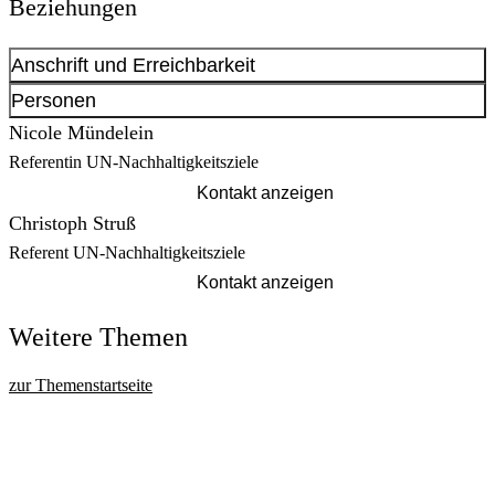
Beziehungen
Anschrift und Erreichbarkeit
Kontakt anzeigen
Personen
Anschrift
Nicole Mündelein
Südwall
21 - 23
Referentin UN-Nachhaltigkeitsziele
44137
Dortmund
Kontakt anzeigen
Christoph Struß
Referent UN-Nachhaltigkeitsziele
Kontakt anzeigen
Weitere Themen
zur Themenstartseite