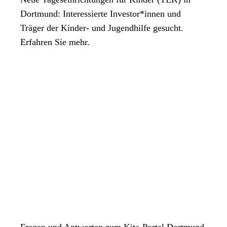
Dienstagnachmittag gibt es zudem an der Missundestr. 2, 44145
Dortmund: Interessierte Investor*innen und
Dortmund eine offene Sprechstunde von 13:00 bis 15:00 Uhr.
Träger der Kinder- und Jugendhilfe gesucht.
Erfahren Sie mehr.
Fragen und Antworten zum Kita-Portal Dortmund