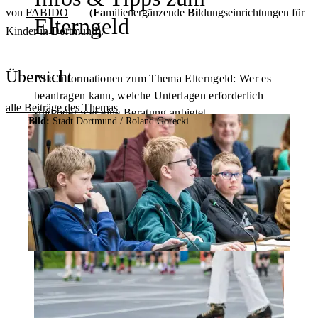
von
FABIDO
(
Fa
milienergänzende
Bi
ldungseinrichtungen für
Elterngeld
Kinder in
Do
rtmund).
Übersicht
Alle Informationen zum Thema Elterngeld: Wer es
beantragen kann, welche Unterlagen erforderlich
alle Beiträge des Themas
sind oder wer eine Beratung anbietet.
Bild:
Stadt Dortmund / Roland Gorecki
Weitere Informationen gibt es hier:
Bild:
Adobe Stock
/
JackF