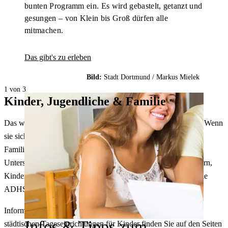
bunten Programm ein. Es wird gebastelt, getanzt und
gesungen – von Klein bis Groß dürfen alle
mitmachen.
Das gibt's zu erleben
Bild:
Stadt Dortmund /
Markus Mielek
1 von 3
Kinder, Jugendliche & Familie
Das wichtigste soziale Netzwerk in Dortmund? Die Familien! Wenn
sie sich in der Stadt wohlfühlen, können die Kinder in diesen
Familien über sich hinauswachsen. Erfahren Sie hier, welche
Unterstützung, Beratung und Angebote es für (werdende) Eltern,
Kinder und Jugendliche in allen Stadtbezirken gibt – von A wie
ADHS bis Z wie Zwillingseltern.
Informationen zu den vielseitigen Angeboten der rund 100
Infos & Tipps zum
städtischen Tageseinrichtungen für Kinder finden Sie auf den Seiten