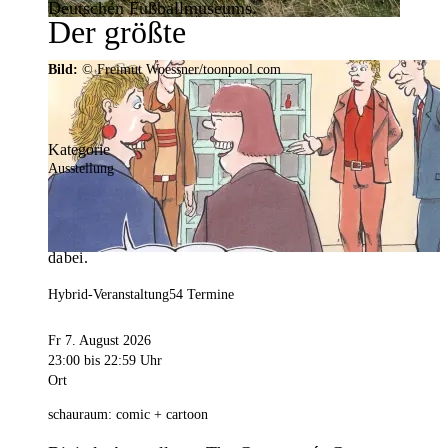
Deutschen Fußballmuseums.
Der größte
Veranstaltungskalender der
Bild:
© Freimut Woessner/toonpool.com
Region
Kategorie
Ausstellung
Mit weit über 4.000 Terminen ist der
Veranstaltungskalender der Stadt Dortmund der
umfangreichste der Region. Hier ist für alle was
dabei.
Hybrid-Veranstaltung
54 Termine
Fr 7. August 2026
23:00
bis 22:59 Uhr
Ort
schauraum: comic + cartoon