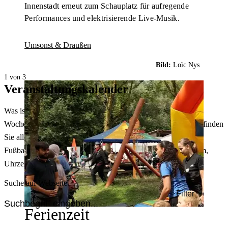
Innenstadt erneut zum Schauplatz für aufregende
Performances und elektrisierende Live-Musik.
Umsonst & Draußen
Bild:
Loïc Nys
1 von 3
Veranstaltungskalender
Was ist heute in Dortmund los? Welche Konzerte gibt es am
Wochenende? Im größten Veranstaltungskalender Dortmunds finden
Sie alle Events – von der Stadt- oder Museumsführung übers
Fußballspiel bis zum Flohmarkt. Sie können dabei nach Datum,
Uhrzeit, Ort oder Art der Veranstaltung auswählen. Viel Spaß!
Suche auf Webseite
Filter
Ferienzeit