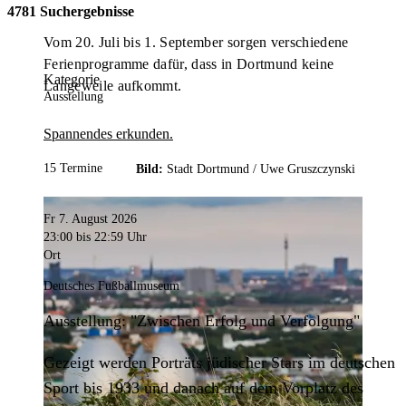
4781 Suchergebnisse
Vom 20. Juli bis 1. September sorgen verschiedene
Ferienprogramme dafür, dass in Dortmund keine
Kategorie
Langeweile aufkommt.
Ausstellung
Spannendes erkunden.
15 Termine
Bild:
Stadt Dortmund /
Uwe Gruszczynski
Fr 7. August 2026
23:00
bis 22:59 Uhr
Ort
Deutsches Fußballmuseum
Ausstellung: "Zwischen Erfolg und Verfolgung"
Gezeigt werden Porträts jüdischer Stars im deutschen
Sport bis 1933 und danach auf dem Vorplatz des