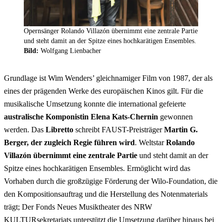
Opernsänger Rolando Villazón übernimmt eine zentrale Partie
und steht damit an der Spitze eines hochkarätigen Ensembles.
Bild:
Wolfgang Lienbacher
Grundlage ist Wim Wenders’ gleichnamiger Film von 1987, der als
eines der prägenden Werke des europäischen Kinos gilt. Für die
musikalische Umsetzung konnte die international gefeierte
australische Komponistin Elena Kats-Chernin
gewonnen
werden. Das
Libretto
schreibt FAUST-Preisträger
Martin G.
Berger, der zugleich Regie führen wird
. Weltstar
Rolando
Villazón übernimmt eine zentrale Partie
und steht damit an der
Spitze eines hochkarätigen
Ensembles
. Ermöglicht wird das
Vorhaben durch die großzügige Förderung der Wilo-Foundation, die
den Kompositionsauftrag und die Herstellung des Notenmaterials
trägt; Der Fonds Neues Musiktheater des NRW
KULTURsekretariats unterstützt die Umsetzung darüber hinaus bei