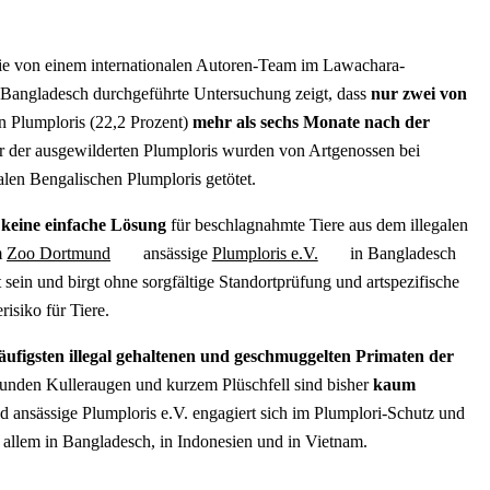
Die von einem internationalen Autoren-Team im Lawachara-
Bangladesch durchgeführte Untersuchung zeigt, dass
nur zwei von
 Plumploris (22,2 Prozent)
mehr als sechs Monate nach der
er der ausgewilderten Plumploris wurden von Artgenossen bei
alen Bengalischen Plumploris getötet.
keine einfache Lösung
für beschlagnahmte Tiere aus dem illegalen
m
Zoo Dortmund
ansässige
Plumploris e.V.
in Bangladesch
t sein und birgt ohne sorgfältige Standortprüfung und artspezifische
risiko für Tiere.
häufigsten illegal gehaltenen und geschmuggelten Primaten der
runden Kulleraugen und kurzem Plüschfell sind bisher
kaum
 ansässige Plumploris e.V. engagiert sich im Plumplori-Schutz und
 allem in Bangladesch, in Indonesien und in Vietnam.