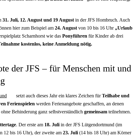
m
31. Juli, 12. August und 19 August
in der JFS Hombruch. Auch
 können hier zum Beispiel am
24. August
von 10 bis 16 Uhr
„Urlaub
rspielplatz Scharnhorst wie das
Ponyführen
für Kinder ab drei
eilnahme kostenlos, keine Anmeldung nötig.
ote der JFS – für Menschen mit und
ng
mund
setzt auch dieses Jahr ein klares Zeichen für
Teilhabe und
ven Ferienspielen
werden Ferienangebote geschaffen, an denen
 ohne Behinderung ganz selbstverständlich
gemeinsam
teilnehmen.
ttertage
. Der erste am
18. Juli
in der JFS Lütgendortmund (im
 12 bis 16 Uhr), der zweite am
23. Juli
(14 bis 18 Uhr) am Körner