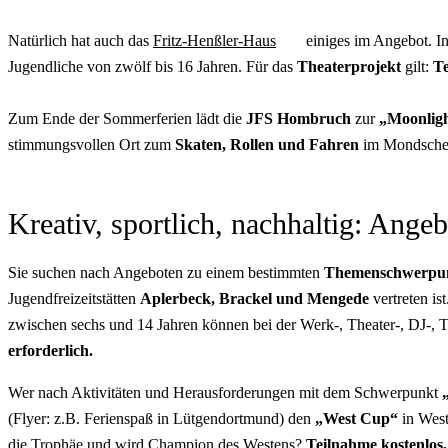
Natürlich hat auch das
Fritz-Henßler-Haus
einiges im Angebot. In
Jugendliche von zwölf bis 16 Jahren. Für das
Theaterprojekt
gilt:
Te
Zum Ende der Sommerferien lädt die
JFS Hombruch
zur
„
Moonligh
stimmungsvollen Ort zum
Skaten, Rollen und Fahren
im Mondschein
Kreativ, sportlich, nachhaltig: Ang
Sie suchen nach Angeboten zu einem bestimmten
Themenschwerpu
Jugendfreizeitstätten
Aplerbeck, Brackel und Mengede
vertreten is
zwischen sechs und 14 Jahren können bei der Werk-, Theater-, DJ-,
erforderlich.
Wer nach Aktivitäten und Herausforderungen mit dem Schwerpunkt
(Flyer: z.B. Ferienspaß in Lütgendortmund) den
„West Cup“
in West
die Trophäe und wird Champion des Westens?
Teilnahme kostenlos,