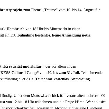
eaterprojekt
zum Thema
„Träume" vom 10. bis 14. August für
tpark Hombruch
von 18 Uhr bis Mitternacht in einen
rgt ein
DJ
.
Teilnahme kostenlos, keine Anmeldung nötig.
kt
„Kreativität und Kultur“
, der vor allem in den
„KESS Cultural Camp“
vom
20. bis zum 31. Juli.
Teilnehmende
 Aufführung aller AGs.
Teilnahme kostenlos, Anmeldung
d fündig. Unter dem Motto
„Let's kick it!“
veranstalten mehrere JFS
gust
von 12 bis 18 Uhr teilnehmen und die Frage klären: Wer holt sich
hr sportlich-aktiv: bei
„Piraten in Aktion“
gibt es eine Hüpfburg,