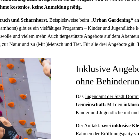
ahme kostenlos, keine Anmeldung nötig.
ruch und Scharnhorst
. Beispielsweise beim
„Urban Gardening“
a
harnhorst) gibt es ein vielfältiges Programm – Kinder und Jugendliche
swolle und vielem mehr. Auch tiergestützte Angebote auf dem Abenteue
g zur Natur und zu (Mit-)Mensch und Tier. Für alle drei Angebote gilt:
T
Inklusive Angeb
ohne Behinderu
Das
Jugendamt der Stadt Dort
Gemeinschaft:
Mit den
inklusi
Kinder und Jugendliche mit und
Der Auftakt:
zwei inklusive Kle
Rahmen der Eröffnungsparty von