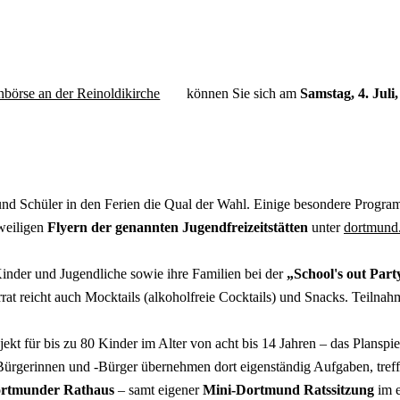
nbörse an der Reinoldikirche
können Sie sich am
Samstag, 4. Juli
nd Schüler in den Ferien die Qual der Wahl. Einige besondere Progra
eweiligen
Flyern der genannten Jugendfreizeitstätten
unter
dortmund.
Kinder und Jugendliche sowie ihre Familien bei der
„
School's out Part
rat reicht auch Mocktails (alkoholfreie Cocktails) und Snacks. Teilna
ekt für bis zu 80 Kinder im Alter von acht bis 14 Jahren – das Planspi
-Bürgerinnen und -Bürger übernehmen dort eigenständig Aufgaben, treff
rtmunder Rathaus
– samt eigener
Mini-Dortmund Ratssitzung
im e