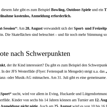
 diesem Jahr gibt es zum Beispiel
Bowling
,
Outdoor
-Spiele
und ein
Th
ilnahme kostenlos, Anmeldung erforderlich.
t-Session
“
: Am
28. August
verwandelt sich der
Sport- und Freizei
. Die Skateflächen sind beleuchtet – und für noch mehr Stimmung so
ebote nach Schwerpunkten
nkt
, der ihr Kind interessiert? Da gibt es zum Beispiel den Schwerpun
t. In der JFS Westerfilde (Flyer: Ferienspaß in Mengede) steigt u.a. das
 Tanz- oder Musik-AG mitmachen. Am 31. Juli gibt es eine gemeinsame
„Sport“
sucht, wird vor allem in Eving, Huckarde und Lütgendortmun
erfilde. Kinder von sechs bis 14 Jahren können am Turnier am
12. Au
 Anmeldung nicht nötig.
Auch am
25. August
wird es von 10 bis 16 U