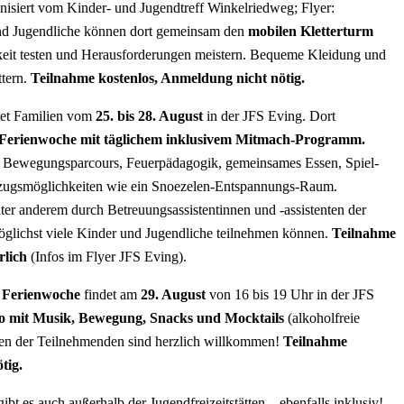
ganisiert vom Kinder- und Jugendtreff Winkelriedweg; Flyer:
und Jugendliche können dort gemeinsam den
mobilen Kletterturm
hkeit testen und Herausforderungen meistern. Bequeme Kleidung und
tern.
Teilnahme kostenlos, Anmeldung nicht nötig.
tet Familien vom
25. bis 28. August
in der JFS Eving. Dort
Ferienwoche mit täglichem inklusivem Mitmach-Programm.
, Bewegungsparcours, Feuerpädagogik, gemeinsames Essen, Spiel-
zugsmöglichkeiten wie ein Snoezelen-Entspannungs-Raum.
ter anderem durch Betreuungsassistentinnen und -assistenten der
glichst viele Kinder und Jugendliche teilnehmen können.
Teilnahme
rlich
(Infos im Flyer JFS Eving).
n Ferienwoche
findet am
29. August
von 16 bis 19 Uhr in der JFS
co mit Musik, Bewegung, Snacks und
Mocktails
(alkoholfreie
lien der Teilnehmenden sind herzlich willkommen!
Teilnahme
tig.
bt es auch außerhalb der Jugendfreizeitstätten – ebenfalls inklusiv!