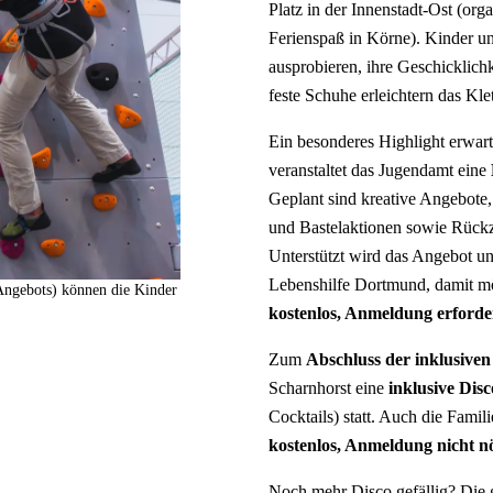
Platz in der Innenstadt-Ost (or
Ferienspaß in Körne). Kinder 
ausprobieren, ihre Geschicklic
feste Schuhe erleichtern das Klet
Ein besonderes Highlight erwar
veranstaltet das Jugendamt eine
Geplant sind kreative Angebote
und Bastelaktionen sowie Rück
Unterstützt wird das Angebot un
Lebenshilfe Dortmund, damit mö
 Angebots) können die Kinder
kostenlos, Anmeldung erforde
Zum
Abschluss der inklusive
Scharnhorst eine
inklusive Dis
Cocktails) statt. Auch die Fami
kostenlos, Anmeldung nicht nö
Noch mehr Disco gefällig? Die gi