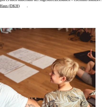
g-Haus (DKH)
.