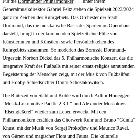
Für die
Dortmunder Philharmoniker
unter ihrem
Generalmusikdirektor Gabriel Feltz stehen die Spielzeit 2023/2024
ganz im Zeichen des Ruhrgebiets. Das Orchester der Stadt
Dortmund, das die musikalische Basis der Sparten im Opernhaus
darstellt, bringt in der kommenden Spielzeit eine Fülle von
Künstlerinnen und Künstlern sowie Persönlichkeiten des
Ruhrgebiets zusammen. So moderiert das Borussia Dortmund-
Urgestein Norbert Dickel das 5. Philharmonische Konzert, das die
integrative Kraft des Fußballs mit seiner ersatz-religiös anmutenden
Begeisterung der Menschen zeigt, mit der Musik von Fußballfan
und Hobby-Schiedsrichter Dmitri Schostakowitsch.
Die Blütezeit von Stahl und Kohle wird durch Arthur Honeggers
"Musik-Lokomotive Pacific 2.3.1." und Alexander Mossolows
"Eisengießerei" wieder zum Leben erweckt. Mit den
Philharmonikern erzählen das Chorwerk Ruhr und Bruno "Günna"
Knust, mit der Musik von Sergej Prokofjew und Maurice Ravel,
von Gärten und magischer Flora und Fauna. Die kulturelle