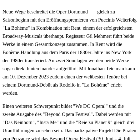
Neue Wege beschreitet die
Oper Dortmund
gleich zu
Saisonbeginn mit den Eröffnungspremieren von Puccinis Welterfolg
"La Bohème" in Kombination mit Rent, einem der erfolgreichsten
Broadway-Musicals überhaupt. Regisseur Gil Mehmert führt beide
Werke in einem Gesamtkonzept zusammen. In Rent wird die
Bohème-Handlung aus dem Paris der 1830er-Jahre ins New York
der 1980er transferiert. An zwei Sonntagen werden beide Werke
sogar direkt hintereinander aufgeführt. Mit Jonathan Tetelman kann
am 10. Dezember 2023 zudem einen der weltbesten Tenöre bei
seinem Dortmund-Debüt als Rodolfo in "La Bohème" erlebt
werden.
Einen weiteren Schwerpunkt bildet "We DO Opera!" und die
zweite Ausgabe des "Beyond Opera Festival". Dabei werden mit
"Das Neinhorn", "Insta Me" und die "Reie zu Planet 9" gleich drei
Uraufführungen zu sehen sein. Das partizipative Projekt Die Piraten
von Penzance wird das Beyond Opera Festival (30. Juni – 4. Juli