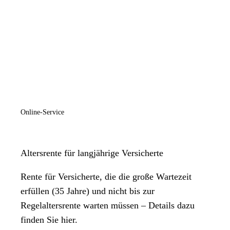
Geschlossen
Wir sind telefonisch erreichbar Mo - Fr vormittags 08.00 - 12.00
Uhr; Mo- Mi nachmittags 13.00 - 15.00 Uhr; Do nachmittags
13.00 - 16.30 Uhr; Öffnungszeiten nach individueller
Terminvereinbarung wie folgt:
Online-Service
Altersrente für langjährige Versicherte
Rente für Versicherte, die die große Wartezeit
erfüllen (35 Jahre) und nicht bis zur
Regelaltersrente warten müssen – Details dazu
finden Sie hier.