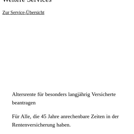
Kontaktformular
Zur Service-Übersicht
Öffnungszeiten
Montag
08:30 Uhr
bis
10:30 Uhr
Dienstag
08:00 Uhr
bis
10:30 Uhr
Mittwoch
Geschlossen
Donnerstag
08:00 Uhr
bis
10:30 Uhr
Altersrente für besonders langjährig Versicherte
Freitag
beantragen
08:00 Uhr
bis
10:30 Uhr
Samstag
Für Alle, die 45 Jahre anrechenbare Zeiten in der
Geschlossen
Rentenversicherung haben.
Sonntag