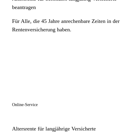
beantragen
Montag
Geschlossen
Für Alle, die 45 Jahre anrechenbare Zeiten in der
Dienstag
Rentenversicherung haben.
09:00 Uhr
bis
11:00 Uhr
Mittwoch
Geschlossen
Donnerstag
09:00 Uhr
bis
11:00 Uhr
Freitag
Geschlossen
Samstag
Geschlossen
Online-Service
Sonntag
Geschlossen
Sowie Termine nach Vereinbarung im Rahmen der allgemeinen
Altersrente für langjährige Versicherte
Dienstzeiten. Bitte beachten Sie die unterschiedlichen