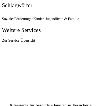
Schlagwörter
Soziales
Förderungen
Kinder, Jugendliche & Familie
Weitere Services
Zur Service-Übersicht
Bild:
Markus Weskamp
Kontakt anzeigen
Anschrift
Luisenstraße
11-13
44137
Dortmund
Kontaktformular
Öffnungszeiten
Altersrente für besonders langjährig Versicherte