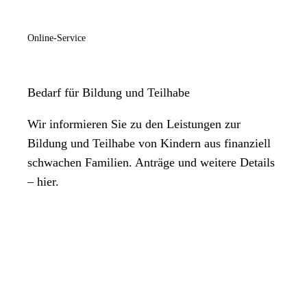
Dienstag
09:00 Uhr
bis
12:00 Uhr
Mittwoch
Online-Service
09:00 Uhr
bis
12:00 Uhr
Donnerstag
Bedarf für Bildung und Teilhabe
09:00 Uhr
bis
12:00 Uhr
Freitag
Wir informieren Sie zu den Leistungen zur
Geschlossen
Bildung und Teilhabe von Kindern aus finanziell
Samstag
schwachen Familien. Anträge und weitere Details
Geschlossen
– hier.
Sonntag
Geschlossen
Hinweis: Keine Termine notwendig