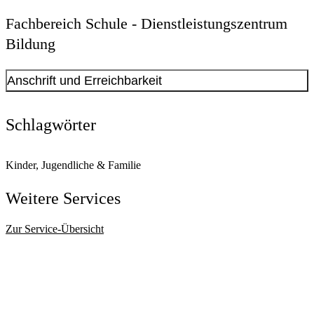
Fachbereich Schule - Dienstleistungszentrum
Bildung
Anschrift und Erreichbarkeit
Kontakt anzeigen
Anschrift
Schlagwörter
Königswall
25 - 27
44137
Dortmund
Kinder, Jugendliche & Familie
Offene Sprechzeit für die Bildungsberatung
Weitere Services
Dienstags von 13:00 - 15:00 Uhr.
Zur Service-Übersicht
Allgemeine Öffnungszeiten
Montag
13:00 Uhr
bis
16:00 Uhr
Dienstag