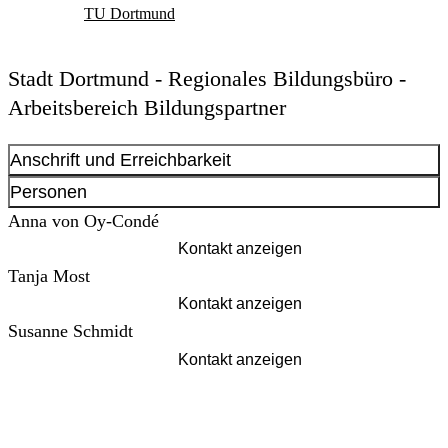
TU Dortmund
Stadt Dortmund - Regionales Bildungsbüro -
Arbeitsbereich Bildungspartner
Anschrift und Erreichbarkeit
Kontakt anzeigen
Personen
Anschrift
Anna von Oy-Condé
Möllerstr.
3
Kontakt anzeigen
44137
Dortmund
Tanja Most
Kontakt anzeigen
Susanne Schmidt
Kontakt anzeigen