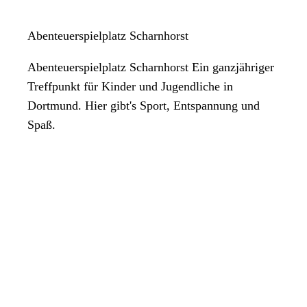
Mittwoch
16:00 Uhr
bis
20:00 Uhr
Abenteuerspielplatz Scharnhorst
Donnerstag
16:00 Uhr
bis
20:00 Uhr
Abenteuerspielplatz Scharnhorst Ein ganzjähriger
Freitag
Treffpunkt für Kinder und Jugendliche in
16:00 Uhr
bis
20:00 Uhr
Dortmund. Hier gibt's Sport, Entspannung und
Samstag
Spaß.
Geschlossen
Sonntag
Geschlossen