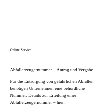
Freitag
08:30 Uhr
bis
12:00 Uhr
Samstag
Geschlossen
Sonntag
Geschlossen
Vorsprachen sind ausschließlich nach vorheriger Terminabsprache
Online-Service
möglich!
Abfallerzeugernummer – Antrag und Vergabe
Für die Entsorgung von gefährlichen Abfällen
benötigen Unternehmen eine behördliche
Nummer. Details zur Erteilung einer
Abfallerzeugernummer – hier.