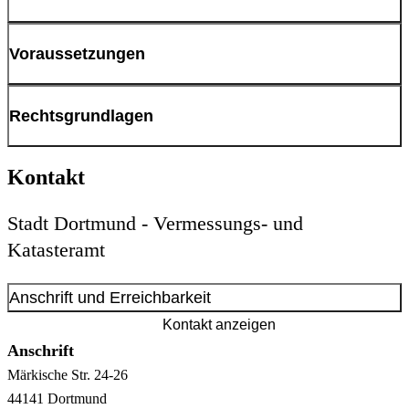
gebührenpflichtig
Voraussetzungen
Informationen zu den Gebühren
schriftlicher Antrag
Rechtsgrundlagen
Kontakt
Gesetz über die Landesvermessung und das Liegenschaftskataster
(Vermessungs- und Katastergesetz – VermKatG NRW)
Stadt Dortmund - Vermessungs- und
Kostenordnung für das amtliche Vermessungswesen und die
Katasteramt
amtliche Grundstückswertermittlung in Nordrhein-Westfalen
(Vermessungs- und Wertermittlungskostenordnung -
Anschrift und Erreichbarkeit
VermWertKostO NRW)
Kontakt anzeigen
Anschrift
Märkische Str.
24-26
44141
Dortmund