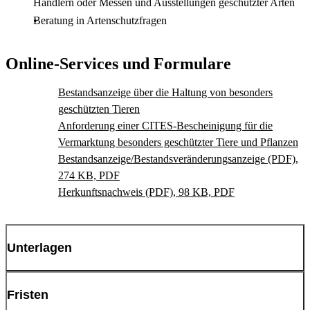
Händlern oder Messen und Ausstellungen geschützter Arten
Beratung in Artenschutzfragen
Online-Services und Formulare
Bestandsanzeige über die Haltung von besonders
geschützten Tieren
Anforderung einer CITES-Bescheinigung für die
Vermarktung besonders geschützter Tiere und Pflanzen
Bestandsanzeige/Bestandsveränderungsanzeige (PDF),
274 KB, PDF
Herkunftsnachweis (PDF), 98 KB, PDF
Unterlagen
Formlose schriftliche Meldung bzw. bereitgestelltes Formular über
Fristen
den Zugang/Abgang eines Exemplars der besonders geschützten