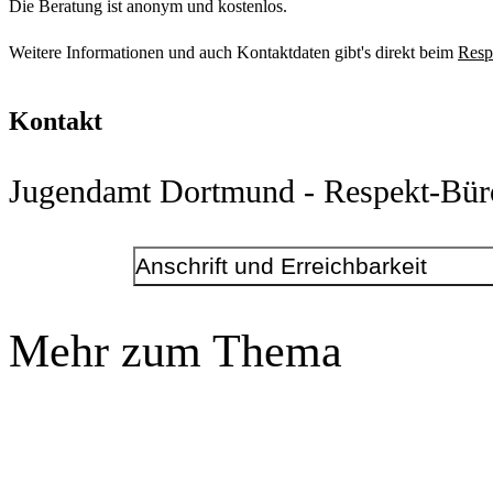
Die Beratung ist anonym und kostenlos.
Weitere Informationen und auch Kontaktdaten gibt's direkt beim
Resp
Kontakt
Jugendamt Dortmund - Respekt-Bür
Anschrift und Erreichbarkeit
Kontakt
Mehr zum Thema
Telefonnummer
+49 231 50-11901
E-Mail-Adresse
respekt@dortmund.de
dortmund.de/respekt
Anschrift
Rheinische Str.
135
, 1. Etage
44147
Dortmund