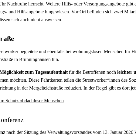
hr Nachtruhe herrscht. Weitere Hilfs- oder Versorgungsangebote gibt es
gs- und Hilfsangebote hingewiesen. Vor Ort befinden sich zwei Mitarbe
ssen sich auch nicht ausweisen.
traße
eetworker begleitete und ebenfalls bei wohnungslosen Menschen für Hi
chstraße in Brünninghausen hin.
 Möglichkeit zum Tagesaufenthalt
für die Betroffenen noch
leichter 
n möchten. Diese Fahrtkarten teilen die Streetworker*innen des Sozia
richtung in der Mergelteichstraße reduziert. In der Regel gibt es dort je
 zum Schutz obdachloser Menschen
konferenz
enz
nach der Sitzung des Verwaltungsvorstandes
vom 13. Januar 2026 