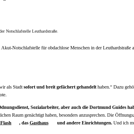
r Notschlafstelle Leuthardstraße.
 Akut-Notschlafstelle für obdachlose Menschen in der Leuthardstraße am
wir als Stadt
sofort und breit gefächert gehandelt
haben.“ Dazu gehö
ote.
nungsdienst, Sozialarbeiter, aber auch die Dortmund Guides ha
tlichen Raum genächtigt haben, besonders anzusprechen. Die Öffnun
 Flash
, das
Gasthaus
und andere Einrichtungen.
Und ich mu