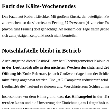
Fazit des Kälte-Wochenendes
Das Fazit laut Robert Litschke: Mit großem Einsatz der beteiligten 
zu erreichen, so dass bereits
am Freitag 27 Personen
(davon eine Fra
(davon fünf Frauen) dort genächtigt. An keinem der Tage traten größ
sich zum jetzigen Zeitpunkt noch nicht beurteilen.
Notschlafstelle bleibt in Betrieb
Auch aufgrund dieser Positiv-Bilanz hat Oberbürgermeister Kalouti e
in der Leuthardstraße in den nächsten Wochen durchgehend geö
Öffnung bis Ende Februar
, je nach Großwetterlage kann der Schli
mittelfristig angepasst werden. Die „AG Campieren reduzieren“ wird d
Leuthardstraße“ laufend evaluieren und Vorschläge zum Schließungs
Insbesondere vor dem Hintergrund, dass
das Hilfsangebot in der Tr
werden kann
und die Umsetzung der Einrichtung
am Lütgenholz n