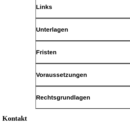
Antragsverfahren
Links
Menschen mit Behinderung im Beruf
Unterlagen
Antragsverfahren
Fristen
Antragsverfahren
Voraussetzungen
Schwerbehinderung (GdB von mindestens 50) o
Rechtsgrundlagen
Bestehen eines Arbeitsverhältnisses seit min
Kontakt
Sozialgesetzbuch Neuntes Buch (SGB IX)