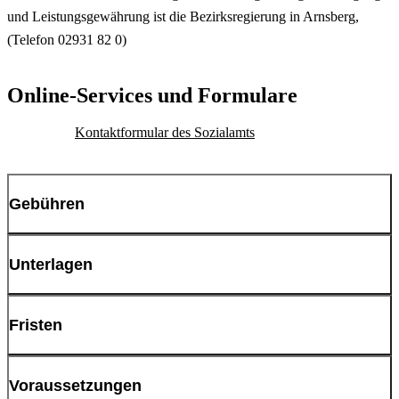
und Leistungsgewährung ist die Bezirksregierung in Arnsberg,
(Telefon 02931 82 0)
Online-Services und Formulare
Kontaktformular des Sozialamts
Gebühren
Diese Leistung ist kostenfrei.
Unterlagen
Damit Ihr Anspruch geprüft und bearbeitet werden kann, sind
Fristen
folgende Unterlagen notwendig:
Die Bearbeitungszeit ist abhängig von Ihrer Mitwirkung als
Voraussetzungen