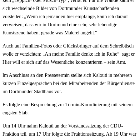
kein „Teppich- oder Plüsch-Typ“, verrät er. Für die Wände kann er
sich wechselnde Bilder von Dortmunder Kunstschaffenden
vorstellen: „Wenn ich jemanden hier empfange, kann ich darauf
verweisen, dass wir in Dortmund eine sehr, sehr lebendige
Kunstszene haben, gerade was Malerei angeht.“
Auch auf Familien-Fotos oder Glücksbringer auf dem Schreibtisch
wolle er verzichten: „An meine Familie denke ich in Ruhe“, sagt er.
Hier will er sich auf das Wesentliche konzentrieren – sein Amt.
Im Anschluss an den Pressetermin stellte sich Kalouti in mehreren
kurzen Einzelgesprächen bei den Mitarbeitenden der Bürgerdienste
im Dortmunder Stadthaus vor.
Es folgte eine Besprechung zur Termin-Koordinierung mit seinem
engsten Stab.
Um 14 Uhr nahm Kalouti an der Vorstandssitzung der CDU-
Fraktion teil, um 17 Uhr folgte die Fraktionssitzung. Ab 19 Uhr war