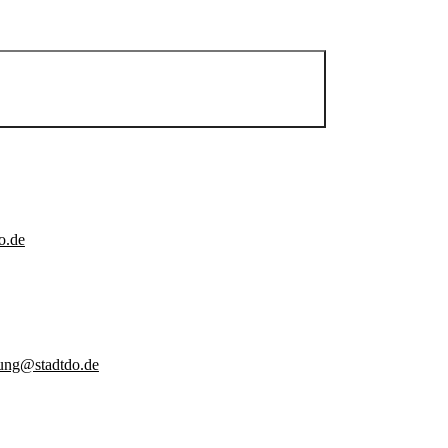
o.de
gung@stadtdo.de