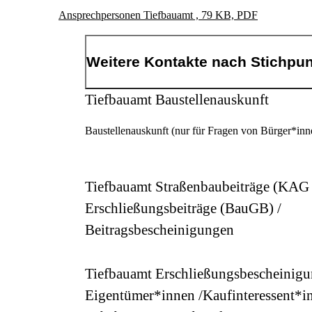
dortmund.de/tiefbauamt
Ansprechpersonen Tiefbauamt , 79 KB, PDF
Kontaktinformationen
Anschrift
Weitere Kontakte nach Stichpu
Königswall
14
44137
Dortmund
Tiefbauamt Baustellenauskunft
Baustellenauskunft (nur für Fragen von Bürger*inn
Tiefbauamt Straßenbaubeiträge (KAG
Erschließungsbeiträge (BauGB) /
Beitragsbescheinigungen
Tiefbauamt Erschließungsbescheinigu
Eigentümer*innen /Kaufinteressent*i