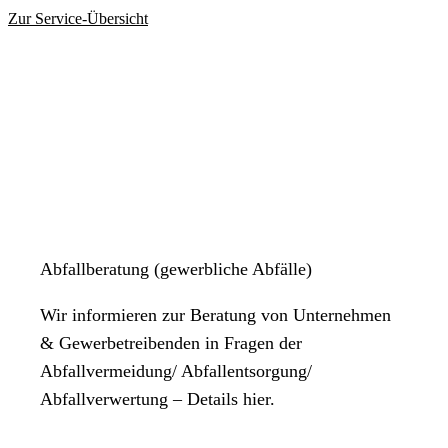
Freitag
Zur Service-Übersicht
08:00 Uhr
bis
12:00 Uhr
Samstag
Geschlossen
Sonntag
Geschlossen
Vorsprachen sind ausschließlich nach vorheriger Terminabsprache
möglich!
Abfallberatung (gewerbliche Abfälle)
Wir informieren zur Beratung von Unternehmen
& Gewerbetreibenden in Fragen der
Abfallvermeidung/ Abfallentsorgung/
Abfallverwertung – Details hier.