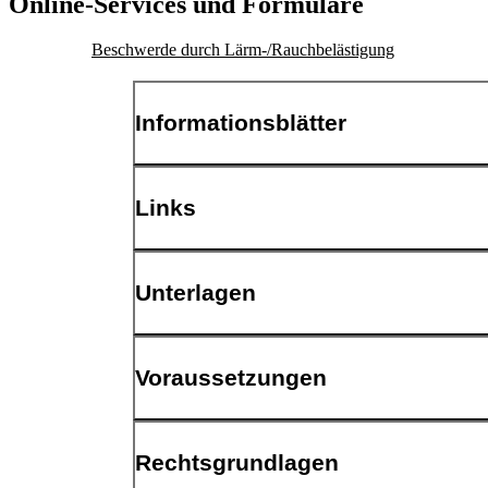
Online-Services und Formulare
Beschwerde durch Lärm-/Rauchbelästigung
Informationsblätter
Ratgeber Lärm, 3 MB, PDF
Links
Informationen auf dortmund.de
Unterlagen
schriftliche Beschwerde/Aussage, konkrete Schilde
Voraussetzungen
Belästigung durch Personen aus der Nachbarschaft
Rechtsgrundlagen