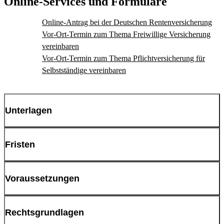
Online-Services und Formulare
Online-Antrag bei der Deutschen Rentenversicherung
Vor-Ort-Termin zum Thema Freiwillige Versicherung
vereinbaren
Vor-Ort-Termin zum Thema Pflichtversicherung für
Selbstständige vereinbaren
Unterlagen
WICHTIG! Lassen Sie sich
vorab
durch den zuständigen
Fristen
Rentenversicherungsträger
beraten
.
Freiwillige Versicherung:
Vor
Erreichen der Altersgrenze für die Zahlung der
Voraussetzungen
Regelaltersrente.
Ausweisdokument
Freiwillige Versicherung:
Art der Einzahlung
Rechtsgrundlagen
Höhe der Einzahlung