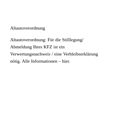
Mittwoch
07:00 Uhr
bis
12:00 Uhr
Donnerstag
07:00 Uhr
bis
12:00 Uhr
und
13:00 Uhr
bis
18:00 Uhr
Altautoverordnung
Freitag
07:00 Uhr
bis
12:00 Uhr
Altautoverordnung: Für die Stilllegung/
Samstag
Abmeldung Ihres KFZ ist ein
Geschlossen
Verwertungsnachweis / eine Verbleibserklärung
Sonntag
nötig. Alle Informationen – hier.
Geschlossen