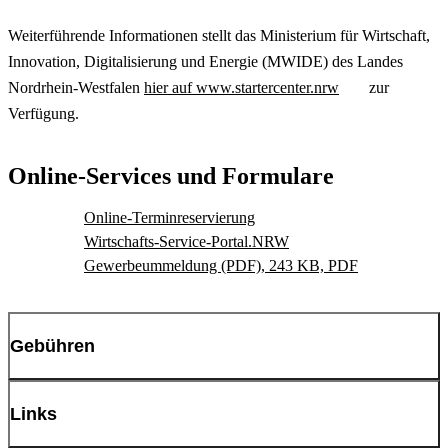
Weiterführende Informationen stellt das Ministerium für Wirtschaft,
Innovation, Digitalisierung und Energie (MWIDE) des Landes
Nordrhein-Westfalen
hier auf www.startercenter.nrw
zur
Verfügung.
Online-Services und Formulare
Online-Terminreservierung
Wirtschafts-Service-Portal.NRW
Gewerbeummeldung (PDF), 243 KB, PDF
Gebühren
Die Gebühr für eine An- oder Ummeldung beträgt bei
Links
Einzelunternehmungen und je Gesellschafter einer Gesellschaft