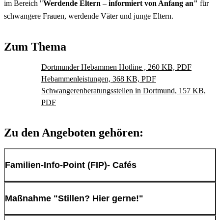
im Bereich "
Werdende Eltern – informiert von Anfang an"
für
schwangere Frauen, werdende Väter und junge Eltern.
Zum Thema
Dortmunder Hebammen Hotline , 260 KB, PDF
Hebammenleistungen, 368 KB, PDF
Schwangerenberatungsstellen in Dortmund, 157 KB,
PDF
Zu den Angeboten gehören:
Familien-Info-Point (FIP)- Cafés
Aus dieser Unterarbeitsgruppe „Werdende Eltern- informiert von
Maßnahme "Stillen? Hier gerne!"
Anfang an“ entstand auch die Idee der Familien-Info-Points (FIP)