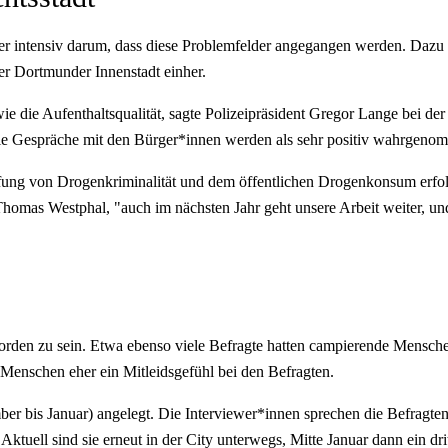
r intensiv darum, dass diese Problemfelder angegangen werden. Dazu 
der Dortmunder Innenstadt einher.
e die Aufenthaltsqualität, sagte Polizeipräsident Gregor Lange bei de
die Gespräche mit den Bürger*innen werden als sehr positiv wahrgeno
ng von Drogenkriminalität und dem öffentlichen Drogenkonsum erfolgr
homas Westphal, "auch im nächsten Jahr geht unsere Arbeit weiter, und
worden zu sein. Etwa ebenso viele Befragte hatten campierende Mensch
enschen eher ein Mitleidsgefühl bei den Befragten.
mber bis Januar) angelegt. Die Interviewer*innen sprechen die Befrag
ktuell sind sie erneut in der City unterwegs, Mitte Januar dann ein dri