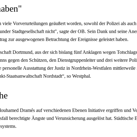
haben"
 viele Vorverurteilungen geäußert worden, sowohl der Polizei als auch
nder Stadtgesellschaft nicht", sagte der OB. Sein Dank und seine Anerk
trag zur ausgewogenen Betrachtung der Ereignisse geleistet haben.
chaft Dortmund, aus der sich bislang fünf Anklagen wegen Totschlags,
 gegen den Schützen, den Dienstgruppenleiter und drei weitere Polizis
 personelle Ausstattung der Justiz in Nordrhein-Westfalen mittlerweile s
nkt-Staatsanwaltschaft Nordstadt“, so Westphal.
he
ouhamed Dramés auf verschiedenen Ebenen Initiative ergriffen und 
fall berechtigte Ängste und Verunsicherung ausgelöst hat. Städtische 
esystems.