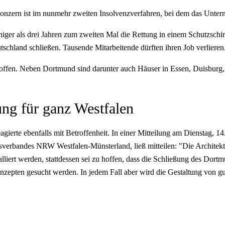
r Konzern ist im nunmehr zweiten Insolvenzverfahren, bei dem das Unte
ger als drei Jahren zum zweiten Mal die Rettung in einem Schutzschir
schland schließen. Tausende Mitarbeitende dürften ihren Job verlieren
troffen. Neben Dortmund sind darunter auch Häuser in Essen, Duisburg
ng für ganz Westfalen
ierte ebenfalls mit Betroffenheit. In einer Mitteilung am Dienstag, 1
verbandes NRW Westfalen-Münsterland, ließ mitteilen: "Die Architektu
lliert werden, stattdessen sei zu hoffen, dass die Schließung des D
nzepten gesucht werden. In jedem Fall aber wird die Gestaltung von g