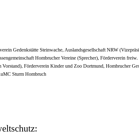
ein Gedenkstätte Steinwache, Auslandsgesellschaft NRW (Vizepräside
essengemeinschaft Hombrucher Vereine (Sprecher), Förderverein frei
 Vorstand), Förderverein Kinder und Zoo Dortmund, Hombrucher Geschi
z, RuMC Sturm Hombruch
eltschutz: