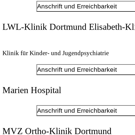
Anschrift und Erreichbarkeit
Anschrift
Kontakt
Volksgartenstr.
40
LWL-Klinik Dortmund Elisabeth-Kl
44388
Telefonnummer
Dortmund
+49 231 450301
E-Mail-Adresse
lwl-klinik-dortmund@lwl.org
www.lwl-klinik-dortmund.de
Anschrift
Klinik für Kinder- und Jugendpsychiatrie
Marsbruchstr.
179
44287
Dortmund
Anschrift und Erreichbarkeit
Kontakt
Marien Hospital
Telefonnummer
+49 231 913019-0
Telefonnummer
+49 231 913019510
E-Mail-Adresse
kjp-dortmund@lwl.org
Anschrift und Erreichbarkeit
Elisabeth-Klinik
Anschrift
Kontakt
MVZ Ortho-Klinik Dortmund
Marsbruchstr.
Telefonnummer
162a
+49 231 7750-0