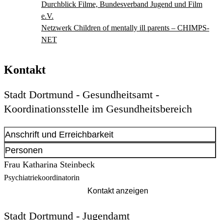
Durchblick Filme, Bundesverband Jugend und Film
e.V.
Netzwerk Children of mentally ill parents – CHIMPS-
NET
Kontakt
Stadt Dortmund - Gesundheitsamt -
Koordinationsstelle im Gesundheitsbereich
Anschrift und Erreichbarkeit
Kontakt anzeigen
Personen
Anschrift
Frau Katharina Steinbeck
Hoher Wall
9-11
Psychiatriekoordinatorin
44137
Dortmund
Kontakt anzeigen
Öffnungszeiten
Stadt Dortmund - Jugendamt