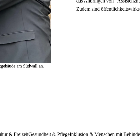
das Anbringen von "Assistenzh
Zudem sind öffentlichkeitswir
tgebäude am Südwall an.
ltur & Freizeit
Gesundheit & Pflege
Inklusion & Menschen mit Behind