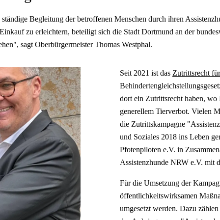
die ständige Begleitung der betroffenen Menschen durch ihren Assisten
 Einkauf zu erleichtern, beteiligt sich die Stadt Dortmund an der bun
gehen", sagt Oberbürgermeister Thomas Westphal.
Seit 2021 ist das
Zutrittsrecht f
Behindertengleichstellungsgesetz
dort ein Zutrittsrecht haben, wo 
generellem Tierverbot. Vielen M
die Zutrittskampagne "Assisten
und Soziales 2018 ins Leben ge
Pfotenpiloten e.V. in Zusamme
Assistenzhunde NRW e.V. mit de
Für die Umsetzung der Kampagn
öffentlichkeitswirksamen Maßna
umgesetzt werden. Dazu zählen 