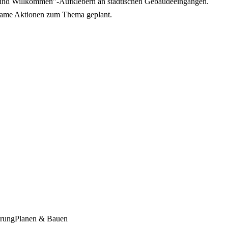
und Willkommen"-Aufklebern an städtischen Gebäudeeingängen.
ksame Aktionen zum Thema geplant.
erung
Planen & Bauen