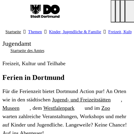
Startseite
Themen
Kinder, Jugendliche & Familie
Freizeit, Kultu
Jugendamt
Startseite des Amtes
Freizeit, Kultur und Teilhabe
Ferien in Dortmund
Für die Ferienzeit bietet Dortmund
Action
pur! An Orten
wie in den städtischen
Jugend- und Freizeitstätten
,
Museen
, dem
Westfalenpark
und im
Zoo
warten zahlreiche Veranstaltungen,
Workshops
und mehr
auf Kinder und Jugendliche. Langeweile? Keine
Chance
!
Auf ins Abenteuer!