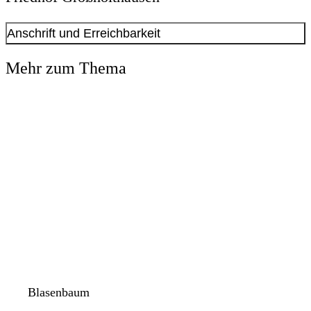
Anschrift und Erreichbarkeit
Kontakt anzeigen
Mehr zum Thema
Anschrift
Kruckeler Str.
120
44229
Dortmund
Zuständige Verwaltung:
Friedhof Menglinghausen
Blasenbaum