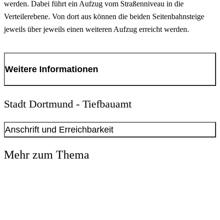
werden. Dabei führt ein Aufzug vom Straßenniveau in die
Verteilerebene. Von dort aus können die beiden Seitenbahnsteige
jeweils über jeweils einen weiteren Aufzug erreicht werden.
Weitere Informationen
Für das Projekt wurde ein unter funktionalen, stadtgestalterischen
Stadt Dortmund - Tiefbauamt
und wirtschaftlichen Gesichtspunkten optimierter Standort, der die
Verteilerebene mit der Oberfläche verbindet, untersucht und
Anschrift und Erreichbarkeit
gefunden worden.
Kontakt anzeigen
Mehr zum Thema
Anschrift
Aktuell
: Diese Aufzugsplanung wird derzeit durch ein externes
Königswall
14
Ingenieurbüro weiter entwickelt. Anschließend wird die
44137
Dortmund
personenbeförderungsrechtliche Genehmigung entsprechend
angepasst und die zuwendungsrechtliche Finanzierungsgrundlage
aktualisiert