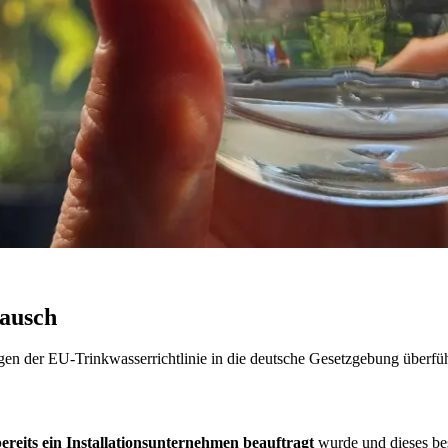
tausch
en der EU-Trinkwasserrichtlinie in die deutsche Gesetzgebung überfüh
ereits ein Installationsunternehmen beauftragt
wurde und dieses bes