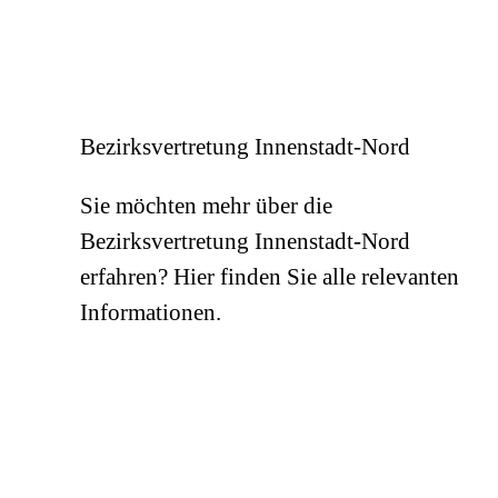
Kultur- und Handwerkszentrum mit Nachbarschaftst
1998 den Wohnpark Fredenbaum (Volksmund: "Papag
Auf dem ehemaligen Gelände der Firma CEAG an de
CEAG-Wohnsiedlung. Die Block-Innenbereiche sind 
Münsterstraße ist ebenfalls als Wohngebäude neu ge
Bezirksvertretung Innenstadt-Nord
2002 bis Mitte 2008 kommen Teile der Nordstadt (
Sie möchten mehr über die
Gemeinschaftsinitiative URBAN II. Verbessert hat
Bezirksvertretung Innenstadt-Nord
Strukturen und Einrichtungen, z.B. durch die Schaf
Ökonomie durch spezifische Projekte in den Wohnqu
erfahren? Hier finden Sie alle relevanten
Informationen.
Stadtentwicklungsprogramme haben seither die Nor