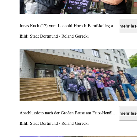
Jonas Koch (17) vom Leopold-Hoesch-Berufskolleg am „Ohne Du kein DO!“-Stand.
mehr les
Bild:
Stadt Dortmund / Roland Gorecki
Abschlussfoto nach der Großen Pause am Fritz-Henßler-Berufskolleg mit Schüler*innen, Lehrer*innen und Verantwortlichen der Wahlbeteiligungskampagne, darunter Stadträtin Monika Nienaber-Willaredt (Mitte).
mehr les
Bild:
Stadt Dortmund / Roland Gorecki