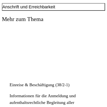
Anschrift und Erreichbarkeit
Kontakt anzeigen
Mehr zum Thema
Anschrift
Olpe
1
44135
Dortmund
Die allgemeinen Öffnungszeiten entfallen. Eine Vorsprache ist nur
nach vorheriger Terminvereinbarung über das Kontaktformular
möglich.
Einreise & Beschäftigung (38/2-1)
Informationen für die Anmeldung und
aufenthaltsrechtliche Begleitung aller