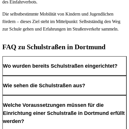
des Einfahrverbots.
Die selbstbestimmte Mobilität von Kindern und Jugendlichen
fördern – dieses Ziel steht im Mittelpunkt: Selbstständig den Weg
zur Schule gehen und Erfahrungen im Straßenverkehr sammeln.
FAQ zu Schulstraßen in Dortmund
Wo wurden bereits Schulstraßen eingerichtet?
An den folgenden Standorten wurden bereits Schulstraßen
Wie sehen die Schulstraßen aus?
eingerichtet:
Freiligrath Grundschule, Bövinghausen,
Welche Voraussetzungen müssen für die
Lütgendortmund
Einrichtung einer Schulstraße in Dortmund erfüllt
Kerschensteiner Grundschule, Gartenstadt, Innenstadt-
werden?
Ost