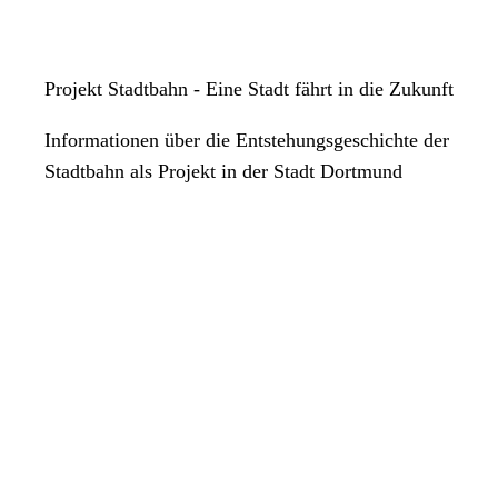
Für die festgestellten Problemstellen wird nach Lösungen gesucht,
um das Schulumfeld sicherer zu gestalten. Eine dieser Lösung kann
dabei auch die Einrichtung einer Schulstraße sein.
Projekt Stadtbahn - Eine Stadt fährt in die Zukunft
Informationen über die Entstehungsgeschichte der
Stadtbahn als Projekt in der Stadt Dortmund