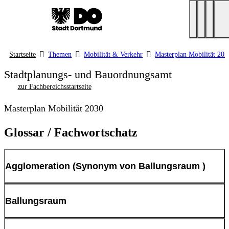
Startseite
Themen
Mobilität & Verkehr
Masterplan Mobilität 203
Stadtplanungs- und Bauordnungsamt
zur Fachbereichsstartseite
Masterplan Mobilität 2030
Glossar / Fachwortschatz
Agglomeration (Synonym von Ballungsraum )
auch Ballungsraum genannt, ist ein (städtisches) Gebiet mit hoher
Ballungsraum
Bevölkerungsdichte.