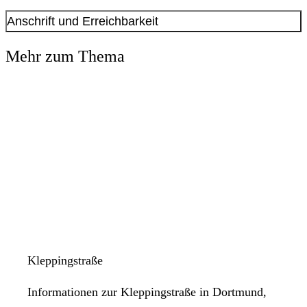
Anschrift und Erreichbarkeit
Kontakt anzeigen
Mehr zum Thema
Anschrift
Kampstr.
47
44137
Dortmund
Kleppingstraße
Informationen zur Kleppingstraße in Dortmund,