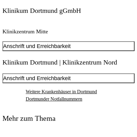
Klinikum Dortmund gGmbH
Klinikzentrum Mitte
Anschrift und Erreichbarkeit
Kontakt anzeigen
Klinikum Dortmund | Klinikzentrum Nord
Anschrift
Beurhausstr.
40
Anschrift und Erreichbarkeit
44137
Dortmund
Kontakt anzeigen
Weitere Krankenhäuser in Dortmund
Anschrift
Dortmunder Notfallnummern
Münsterstr.
240
44145
Dortmund
Mehr zum Thema