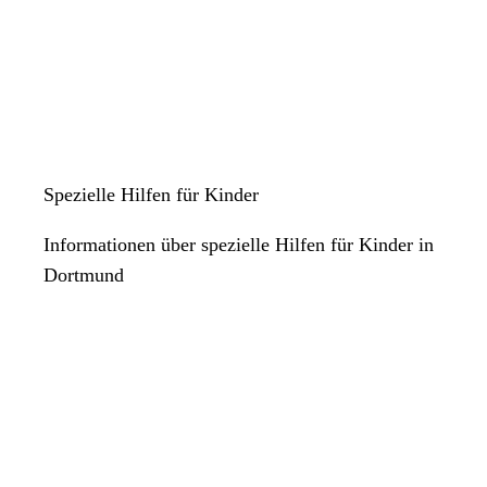
Ärztliche Beratungsstelle gegen Vernachlässigung und
Misshandlung von Kindern e.V.
Anschrift und Erreichbarkeit
Kontakt anzeigen
Anschrift
Spezielle Hilfen für Kinder
Gutenbergstr.
24
44139
Dortmund
Informationen über spezielle Hilfen für Kinder in
Dortmund