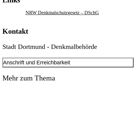
NRW Denkmalschutzgesetz – DSchG
Kontakt
Stadt Dortmund - Denkmalbehörde
Anschrift und Erreichbarkeit
Kontakt anzeigen
Mehr zum Thema
Anschrift
Freistuhl
7
44135
Dortmund
Öffnungszeiten
Persönliche Vorsprachen sind nach Terminvereinbarung möglich.