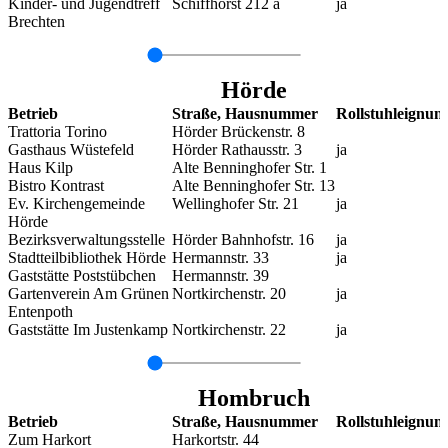
Kinder- und Jugendtreff
Schiffhorst 212 a
ja
Brechten
Hörde
Betrieb
Straße, Hausnummer
Rollstuhleignun
Trattoria Torino
Hörder Brückenstr. 8
Gasthaus Wüstefeld
Hörder Rathausstr. 3
ja
Haus Kilp
Alte Benninghofer Str. 1
Bistro Kontrast
Alte Benninghofer Str. 13
Ev. Kirchengemeinde
Wellinghofer Str. 21
ja
Hörde
Bezirksverwaltungsstelle
Hörder Bahnhofstr. 16
ja
Stadtteilbibliothek Hörde
Hermannstr. 33
ja
Gaststätte Poststübchen
Hermannstr. 39
Gartenverein Am Grünen
Nortkirchenstr. 20
ja
Entenpoth
Gaststätte Im Justenkamp
Nortkirchenstr. 22
ja
Hombruch
Betrieb
Straße, Hausnummer
Rollstuhleignun
Zum Harkort
Harkortstr. 44