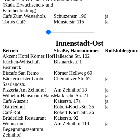
(Kath. Erwachsenen- und
Familienbildung)
Café Zum Westerholz
Schützenstr. 196
ja
Tortys Café
Münsterstr. 115
ja
Innenstadt-Ost
Betrieb
Straße, Hausnummer
Rollstuhleignun
Akzent Hotel Körner Hof
Hallesche Str. 102
Küchen-Wirtschaft
Bismarckstr. 1
Bismarck
Eiscafé San Remo
Körner Hellweg 69
Bäckermeister Grobe
Chemnitzer Str. 65
ja
Saarlandstr.
Pizzeria Am Zehnthof
Am Zehnthof 18
ja
Wilhelm-Hansmann-Haus
Märkische Str. 21
ja
Café Auszeit
Kaiserstr. 17a
ja
Ostfriedhof
Robert-Koch-Str. 35
ja
Café Rot
Robert-Koch-Str. 26
Brüderlich Restaurant
Kaiserstr. 92
Wohn- und
Am Zehnthof 119
ja
Begegnungszentrum
Zehnthof