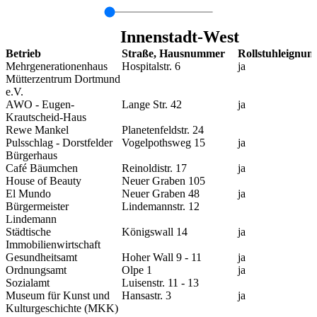
Innenstadt-West
Betrieb
Straße, Hausnummer
Rollstuhleignun
Mehrgenerationenhaus
Hospitalstr. 6
ja
Mütterzentrum Dortmund
e.V.
AWO - Eugen-
Lange Str. 42
ja
Krautscheid-Haus
Rewe Mankel
Planetenfeldstr. 24
Pulsschlag - Dorstfelder
Vogelpothsweg 15
ja
Bürgerhaus
Café Bäumchen
Reinoldistr. 17
ja
House of Beauty
Neuer Graben 105
El Mundo
Neuer Graben 48
ja
Bürgermeister
Lindemannstr. 12
Lindemann
Städtische
Königswall 14
ja
Immobilienwirtschaft
Gesundheitsamt
Hoher Wall 9 - 11
ja
Ordnungsamt
Olpe 1
ja
Sozialamt
Luisenstr. 11 - 13
Museum für Kunst und
Hansastr. 3
ja
Kulturgeschichte (MKK)