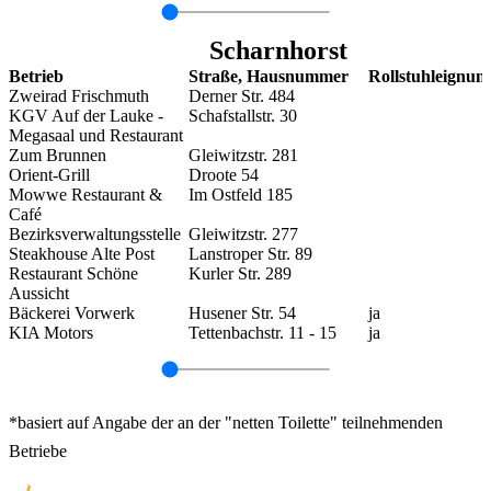
Scharnhorst
Betrieb
Straße, Hausnummer
Rollstuhleignun
Zweirad Frischmuth
Derner Str. 484
KGV Auf der Lauke -
Schafstallstr. 30
Megasaal und Restaurant
Zum Brunnen
Gleiwitzstr. 281
Orient-Grill
Droote 54
Mowwe Restaurant &
Im Ostfeld 185
Café
Bezirksverwaltungsstelle
Gleiwitzstr. 277
Steakhouse Alte Post
Lanstroper Str. 89
Restaurant Schöne
Kurler Str. 289
Aussicht
Bäckerei Vorwerk
Husener Str. 54
ja
KIA Motors
Tettenbachstr. 11 - 15
ja
*basiert auf Angabe der an der "netten Toilette" teilnehmenden
Betriebe