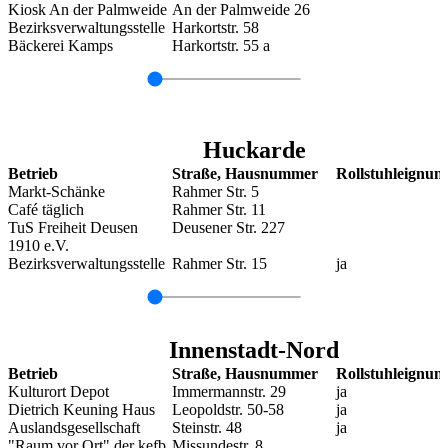
Kiosk An der Palmweide
An der Palmweide 26
Bezirksverwaltungsstelle
Harkortstr. 58
Bäckerei Kamps
Harkortstr. 55 a
Huckarde
Betrieb
Straße, Hausnummer
Rollstuhleignun
Markt-Schänke
Rahmer Str. 5
Café täglich
Rahmer Str. 11
TuS Freiheit Deusen
Deusener Str. 227
1910 e.V.
Bezirksverwaltungsstelle
Rahmer Str. 15
ja
Innenstadt-Nord
Betrieb
Straße, Hausnummer
Rollstuhleignun
Kulturort Depot
Immermannstr. 29
ja
Dietrich Keuning Haus
Leopoldstr. 50-58
ja
Auslandsgesellschaft
Steinstr. 48
ja
"Raum vor Ort" der kefb
Missundestr. 8