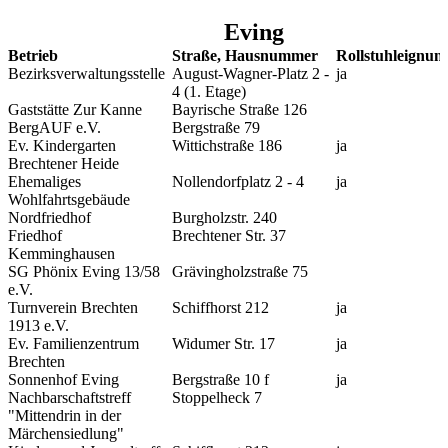
Eving
Betrieb
Straße, Hausnummer
Rollstuhleignun
Bezirksverwaltungsstelle
August-Wagner-Platz 2 -
ja
4 (1. Etage)
Gaststätte Zur Kanne
Bayrische Straße 126
BergAUF e.V.
Bergstraße 79
Ev. Kindergarten
Wittichstraße 186
ja
Brechtener Heide
Ehemaliges
Nollendorfplatz 2 - 4
ja
Wohlfahrtsgebäude
Nordfriedhof
Burgholzstr. 240
Friedhof
Brechtener Str. 37
Kemminghausen
SG Phönix Eving 13/58
Grävingholzstraße 75
e.V.
Turnverein Brechten
Schiffhorst 212
ja
1913 e.V.
Ev. Familienzentrum
Widumer Str. 17
ja
Brechten
Sonnenhof Eving
Bergstraße 10 f
ja
Nachbarschaftstreff
Stoppelheck 7
"Mittendrin in der
Märchensiedlung"