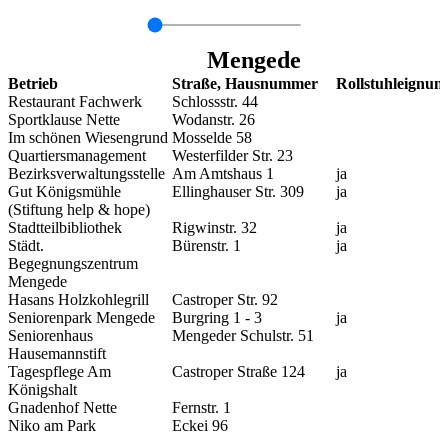
Mengede
Betrieb
Straße, Hausnummer
Rollstuhleignun
Restaurant Fachwerk
Schlossstr. 44
Sportklause Nette
Wodanstr. 26
Im schönen Wiesengrund
Mosselde 58
Quartiersmanagement
Westerfilder Str. 23
Bezirksverwaltungsstelle
Am Amtshaus 1
ja
Gut Königsmühle
Ellinghauser Str. 309
ja
(Stiftung help & hope)
Stadtteilbibliothek
Rigwinstr. 32
ja
Städt.
Bürenstr. 1
ja
Begegnungszentrum
Mengede
Hasans Holzkohlegrill
Castroper Str. 92
Seniorenpark Mengede
Burgring 1 - 3
ja
Seniorenhaus
Mengeder Schulstr. 51
Hausemannstift
Tagespflege Am
Castroper Straße 124
ja
Königshalt
Gnadenhof Nette
Fernstr. 1
Niko am Park
Eckei 96