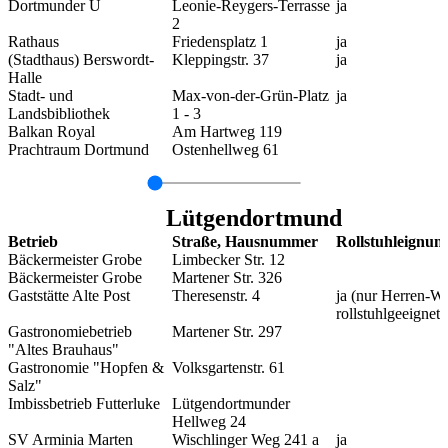
Dortmunder U
Leonie-Reygers-Terrasse
ja
2
Rathaus
Friedensplatz 1
ja
(Stadthaus) Berswordt-
Kleppingstr. 37
ja
Halle
Stadt- und
Max-von-der-Grün-Platz
ja
Landsbibliothek
1 - 3
Balkan Royal
Am Hartweg 119
Prachtraum Dortmund
Ostenhellweg 61
Lütgendortmund
Betrieb
Straße, Hausnummer
Rollstuhleignun
Bäckermeister Grobe
Limbecker Str. 12
Bäckermeister Grobe
Martener Str. 326
Gaststätte Alte Post
Theresenstr. 4
ja (nur Herren-
rollstuhlgeeignet)
Gastronomiebetrieb
Martener Str. 297
"Altes Brauhaus"
Gastronomie "Hopfen &
Volksgartenstr. 61
Salz"
Imbissbetrieb Futterluke
Lütgendortmunder
Hellweg 24
SV Arminia Marten
Wischlinger Weg 241 a
ja