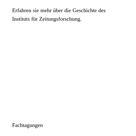
Erfahren sie mehr über die Geschichte des
Korrespondenzanschrift:
Wilbert Ubbens, Hoppenbank 2, 28203
Instituts für Zeitungsforschung.
Bremen, E-Mail: ubbens@arcor.de
Fachtagungen