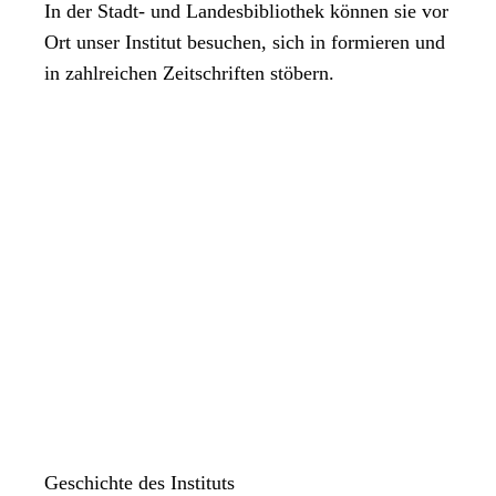
In der Stadt- und Landesbibliothek können sie vor
Bremen, im August 2024
Ort unser Institut besuchen, sich in formieren und
in zahlreichen Zeitschriften stöbern.
Wilbert Ubbens
Im Jahrbuch für Kommunikationsgeschichte ist die Bibliografie wie
folgt veröffentlicht worden: 1 (1999) S. 289–310, 2 (2000) S. 280–
306, 3 (2001) S. 281–315, 4 (2002) S. 302–335, 5 (2003) S. 265–
293), 6 (2004) S. 307–334, 7 (2005) S. 289–320, 8 (2006) S. 303–
342, 9 (2007) S. 299–352, 10 (2008) S. 218–292, 11 (2009) S. 249–
331, 12 (2010) S. 245–320, 13 (2011) S. 247–337, 14 (2012) S.
243–337, 15 (2013) S. 243–337, 16 (2014) S. 246–336, 17 (2015),
S. 260–353, 18 (2016) S. 206–351, 19 (2017) S. 211–333, 20
(2018) S. 243–352, 21 (2019) S. 243–341, 22 (2020) S. 215–333,
23 (2021) S. 223–334, 24 (2022), S. 171-309, 25 (2023) S. 246-
332.
Wilbert Ubbens, M.A., Dipl.Bibl., Bibliotheksrat i.R. und
Geschichte des Instituts
Publizistikwissenschaftler.